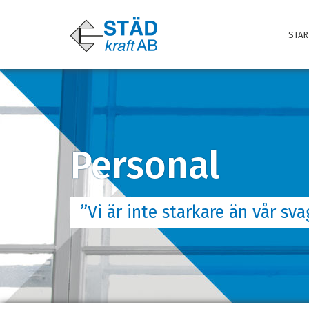
STAR
Personal
”Vi är inte starkare än vår sva