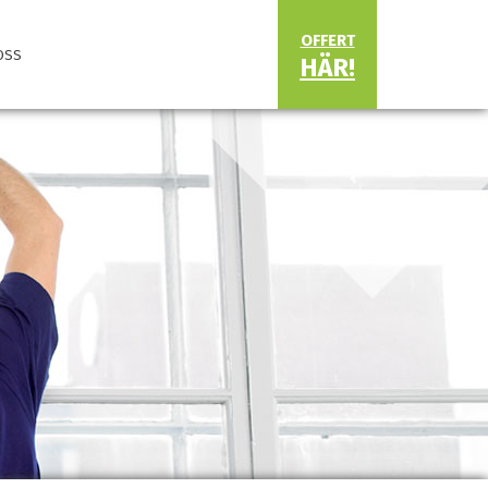
OFFERT
OSS
HÄR!