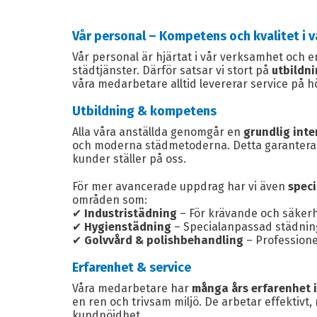
Vår personal – Kompetens och kvalitet i 
Vår personal är hjärtat i vår verksamhet och e
städtjänster. Därför satsar vi stort på
utbildni
våra medarbetare alltid levererar service på h
Utbildning & kompetens
Alla våra anställda genomgår en
grundlig inte
och moderna städmetoderna. Detta garanterar a
kunder ställer på oss.
För mer avancerade uppdrag har vi även
speci
områden som:
✔
Industristädning
– För krävande och säkerh
✔
Hygienstädning
– Specialanpassad städning
✔
Golvvård & polishbehandling
– Professione
Erfarenhet & service
Våra medarbetare har
många års erfarenhet 
en ren och trivsam miljö. De arbetar effektivt,
kundnöjdhet.