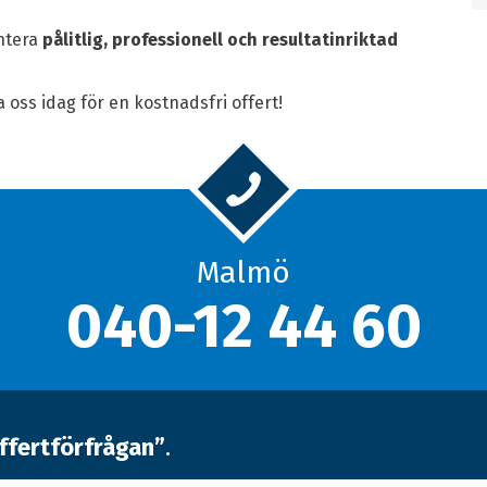
antera
pålitlig, professionell och resultatinriktad
 oss idag för en kostnadsfri offert!
Malmö
040-12 44 60
ffertförfrågan”
.