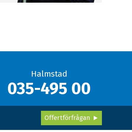
Halmstad
035-495 00
Offertförfrågan