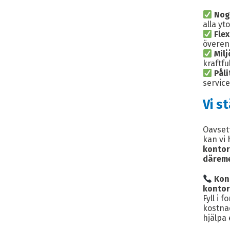
Nog
alla yt
Flex
överen
Mil
kraftfu
Påli
service
Vi s
Oavsett
kan vi 
kontor
däreme
Kont
kontor
Fyll i 
kostna
hjälpa 