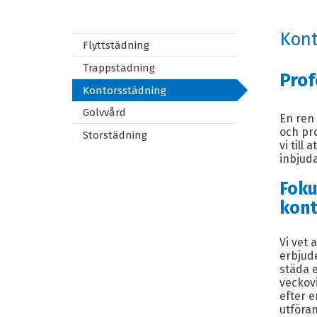
Kont
Flyttstädning
Trappstädning
Prof
Kontorsstädning
Golvvård
En ren 
och pr
Storstädning
vi till
inbjud
Foku
kont
Vi vet 
erbjud
städa e
veckovi
efter e
utföra