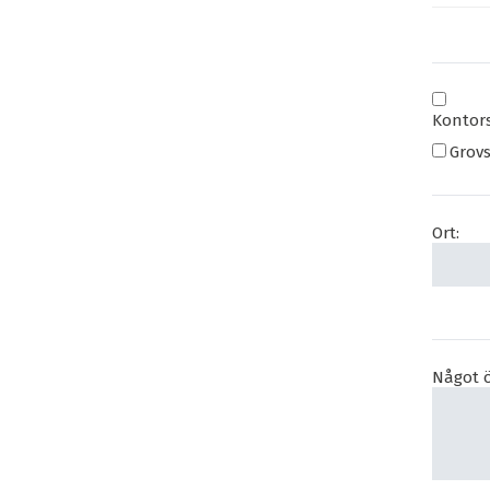
Kontor
Grov
Ort:
Något ö