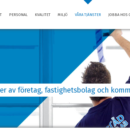
T
PERSONAL
KVALITET
MILJÖ
VÅRA TJÄNSTER
JOBBA HOS 
typer av företag, fastighetsbolag och komm