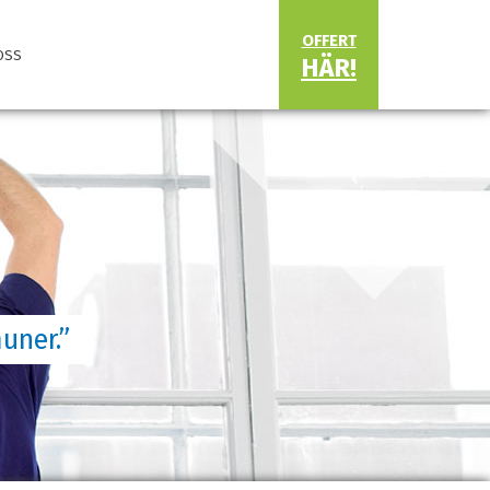
OFFERT
OSS
HÄR!
uner.”