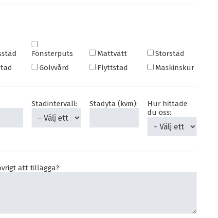
sstäd
Fönsterputs
Mattvätt
Storstäd
städ
Golvvård
Flyttstäd
Maskinskur
Städintervall:
Städyta (kvm):
Hur hittade
du oss:
vrigt att tillägga?