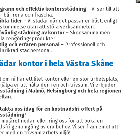
grann och effektiv kontorsstädning
– Vi ser till att
or blir rena och fräscha.
ibla tider
– Vi städar när det passar er bäst, enligt
skommelse utan att störa verksamheten.
jövänlig städning av kontor
– Skonsamma men
lla rengöringsprodukter.
tlig och erfaren personal
– Professionell och
inriktad städpersonal.
tädar kontor i hela Västra Skåne
 om ni har ett litet kontor eller en stor arbetsplats,
hjälpa er att hålla den ren och trivsam. Vi erbjuder
sstädning i Malmö, Helsingborg och hela regionen
llan
.
akta oss idag för en kostnadsfri offert på
sstädning!
formuläret nedan eller ring oss för att boka en
dsfri genomgång av era behov. Vi ser fram emot att
er med en trivsam arbetsmiljö!