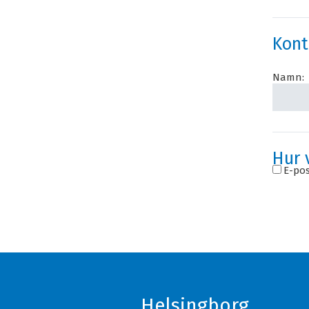
Kont
Namn:
Hur 
E-pos
Helsingborg